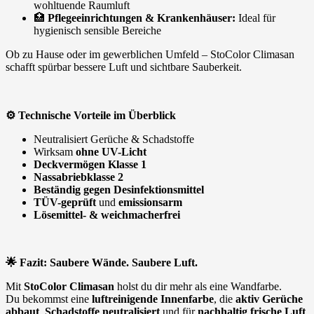
wohltuende Raumluft
🏥
Pflegeeinrichtungen & Krankenhäuser:
Ideal für
hygienisch sensible Bereiche
Ob zu Hause oder im gewerblichen Umfeld – StoColor Climasan
schafft spürbar bessere Luft und sichtbare Sauberkeit.
⚙️
Technische Vorteile im Überblick
Neutralisiert Gerüche & Schadstoffe
Wirksam
ohne UV-Licht
Deckvermögen Klasse 1
Nassabriebklasse 2
Beständig gegen Desinfektionsmittel
TÜV-geprüft
und
emissionsarm
Lösemittel- & weichmacherfrei
🌟
Fazit: Saubere Wände. Saubere Luft.
Mit
StoColor Climasan
holst du dir mehr als eine Wandfarbe.
Du bekommst eine
luftreinigende Innenfarbe
, die
aktiv Gerüche
abbaut
,
Schadstoffe neutralisiert
und für
nachhaltig frische Luft