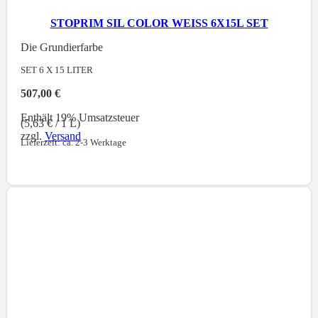
STOPRIM SIL COLOR WEISS 6X15L SET
Die Grundierfarbe
SET 6 X 15
LITER
507,00
€
Enthält 19% Umsatzsteuer
(
5,63
€
/ 1 L)
zzgl.
Versand
Lieferzeit: ca. 2-3 Werktage