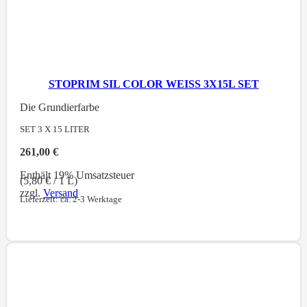
STOPRIM SIL COLOR WEISS 3X15L SET
Die Grundierfarbe
SET 3 X 15
LITER
261,00
€
Enthält 19% Umsatzsteuer
(
5,80
€
/ 1 L)
zzgl.
Versand
Lieferzeit: ca. 2-3 Werktage