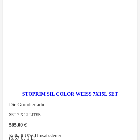
STOPRIM SIL COLOR WEISS 7X15L SET
Die Grundierfarbe
SET 7 X 15
LITER
585,00
€
Enthält 19% Umsatzsteuer
(
5,57
€
/ 1 L)