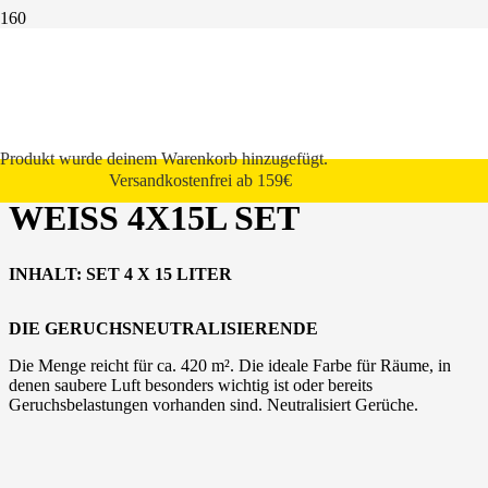
Start
Innenwandfarbe
StoColor Climasan
StoColor Climasan weiß 4x15l Set
Produkt
wurde deinem Warenkorb hinzugefügt.
STOCOLOR CLIMASAN
Versandkostenfrei ab 159€
WEISS 4X15L SET
INHALT:
SET 4 X 15
LITER
DIE GERUCHSNEUTRALISIERENDE
Die Menge reicht für ca. 420 m². Die ideale Farbe für Räume, in
denen saubere Luft besonders wichtig ist oder bereits
Geruchsbelastungen vorhanden sind. Neutralisiert Gerüche.