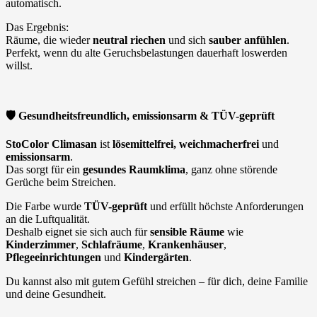
automatisch.
Das Ergebnis:
Räume, die wieder
neutral riechen
und sich
sauber anfühlen
.
Perfekt, wenn du alte Geruchsbelastungen dauerhaft loswerden
willst.
🛡
️ Gesundheitsfreundlich, emissionsarm & TÜV-geprüft
StoColor Climasan
ist
lösemittelfrei, weichmacherfrei
und
emissionsarm
.
Das sorgt für ein
gesundes Raumklima
, ganz ohne störende
Gerüche beim Streichen.
Die Farbe wurde
TÜV-geprüft
und erfüllt höchste Anforderungen
an die Luftqualität.
Deshalb eignet sie sich auch für
sensible Räume
wie
Kinderzimmer
,
Schlafräume
,
Krankenhäuser
,
Pflegeeinrichtungen
und
Kindergärten
.
Du kannst also mit gutem Gefühl streichen – für dich, deine Familie
und deine Gesundheit.