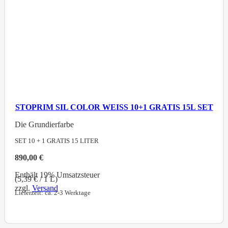
STOPRIM SIL COLOR WEISS 10+1 GRATIS 15L SET
Die Grundierfarbe
SET 10 + 1 GRATIS 15
LITER
890,00
€
Enthält 19% Umsatzsteuer
(
5,39
€
/ 1 L)
zzgl.
Versand
Lieferzeit: ca. 2-3 Werktage