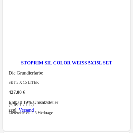
STOPRIM SIL COLOR WEISS 5X15L SET
Die Grundierfarbe
SET 5 X 15
LITER
427,00
€
Enthält 19% Umsatzsteuer
(
5,69
€
/ 1 L)
zzgl.
Versand
Lieferzeit: ca. 2-3 Werktage