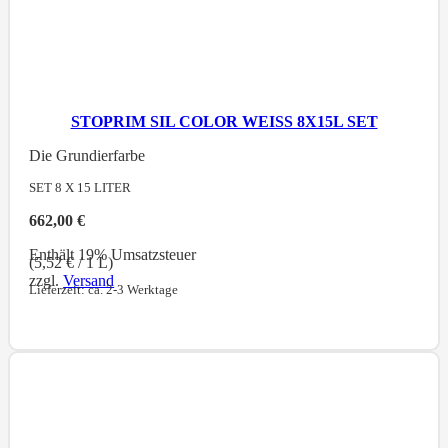
STOPRIM SIL COLOR WEISS 8X15L SET
Die Grundierfarbe
SET 8 X 15
LITER
662,00
€
Enthält 19% Umsatzsteuer
(
5,52
€
/ 1 L)
zzgl.
Versand
Lieferzeit: ca. 2-3 Werktage