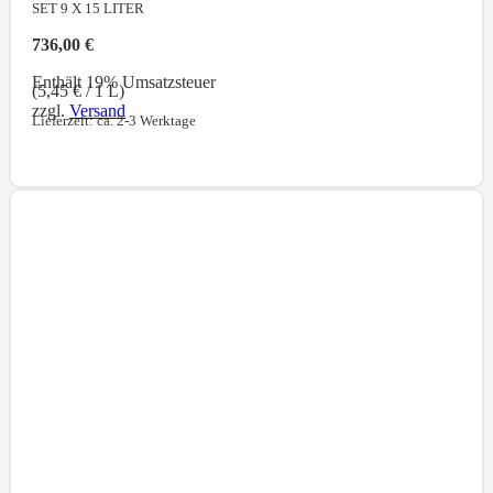
SET 9 X 15
LITER
736,00
€
Enthält 19% Umsatzsteuer
(
5,45
€
/ 1 L)
zzgl.
Versand
Lieferzeit: ca. 2-3 Werktage