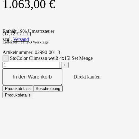
1.063,00
€
Enthält 19% Umsatzsteuer
(
17,72
€
/ 1 L)
zzgl.
Versand
Lieferzeit: ca. 2-3 Werktage
Artikelnummer:
02990-001-3
StoColor Climasan weiß 4x15l Set Menge
In den Warenkorb
Direkt kaufen
Produktdetails
Beschreibung
Produktdetails