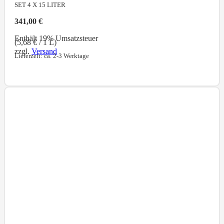
SET 4 X 15
LITER
341,00
€
Enthält 19% Umsatzsteuer
(
5,68
€
/ 1 L)
zzgl.
Versand
Lieferzeit: ca. 2-3 Werktage