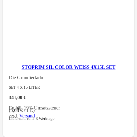
STOPRIM SIL COLOR WEISS 4X15L SET
Die Grundierfarbe
SET 4 X 15
LITER
341,00
€
Enthält 19% Umsatzsteuer
(
5,68
€
/ 1 L)
zzgl.
Versand
Lieferzeit: ca. 2-3 Werktage