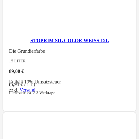
STOPRIM SIL COLOR WEISS 15L
Die Grundierfarbe
15
LITER
89,00
€
Enthält 19% Umsatzsteuer
(
5,93
€
/ 1 L)
zzgl.
Versand
Lieferzeit: ca. 2-3 Werktage