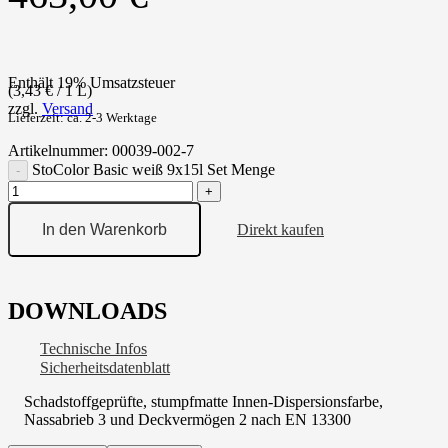
Enthält 19% Umsatzsteuer
(
3,43
€
/ 1 L)
zzgl.
Versand
Lieferzeit: ca. 2-3 Werktage
Artikelnummer:
00039-002-7
StoColor Basic weiß 9x15l Set Menge
In den Warenkorb
Direkt kaufen
DOWNLOADS
Technische Infos
Sicherheitsdatenblatt
Schadstoffgeprüfte, stumpfmatte Innen-Dispersionsfarbe,
Nassabrieb 3 und Deckvermögen 2 nach EN 13300