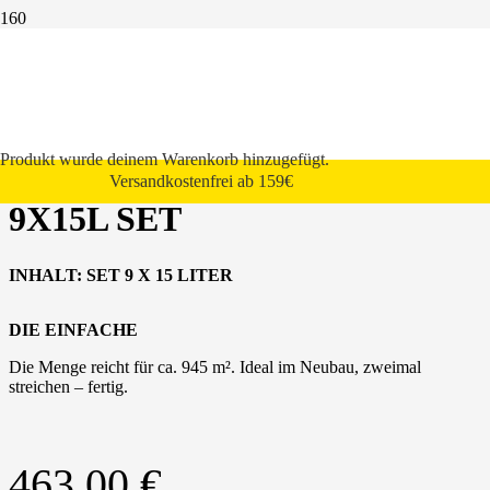
Start
Innenwandfarbe
StoColor Basic
StoColor Basic weiß 9x15l Set
Produkt
wurde deinem Warenkorb hinzugefügt.
STOCOLOR BASIC WEISS 9
Versandkostenfrei ab 159€
X15L SET
INHALT:
SET 9 X 15
LITER
DIE EINFACHE
Die Menge reicht für ca. 945 m². Ideal im Neubau, zweimal
streichen – fertig.
463,00
€