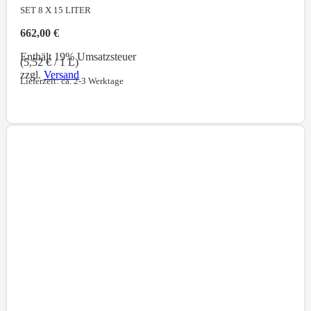
SET 8 X 15
LITER
662,00
€
Enthält 19% Umsatzsteuer
(
5,52
€
/ 1 L)
zzgl.
Versand
Lieferzeit: ca. 2-3 Werktage