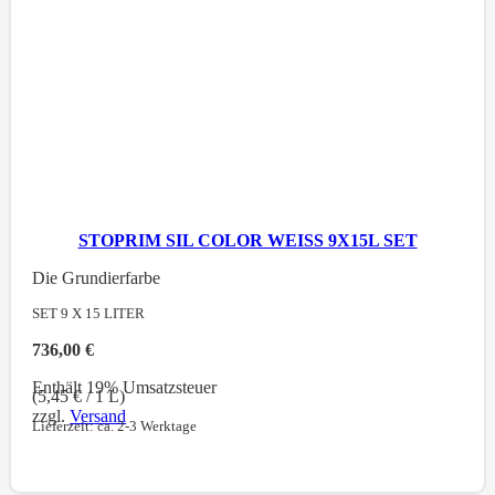
STOPRIM SIL COLOR WEISS 9X15L SET
Die Grundierfarbe
SET 9 X 15
LITER
736,00
€
Enthält 19% Umsatzsteuer
(
5,45
€
/ 1 L)
zzgl.
Versand
Lieferzeit: ca. 2-3 Werktage