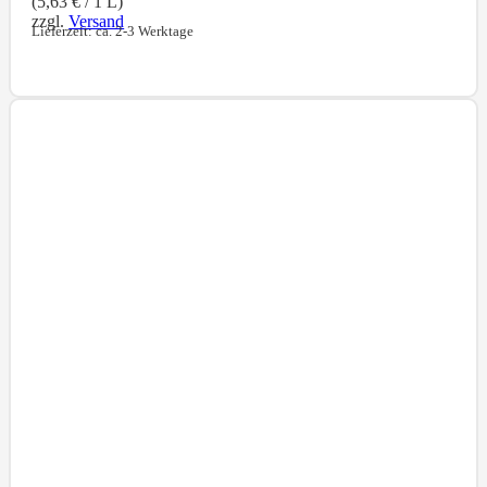
(
5,63
€
/ 1 L)
zzgl.
Versand
Lieferzeit: ca. 2-3 Werktage