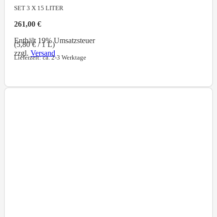
SET 3 X 15
LITER
261,00
€
Enthält 19% Umsatzsteuer
(
5,80
€
/ 1 L)
zzgl.
Versand
Lieferzeit: ca. 2-3 Werktage