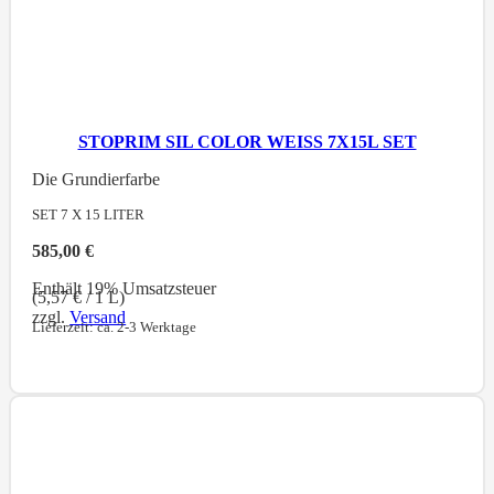
STOPRIM SIL COLOR WEISS 7X15L SET
Die Grundierfarbe
SET 7 X 15
LITER
585,00
€
Enthält 19% Umsatzsteuer
(
5,57
€
/ 1 L)
zzgl.
Versand
Lieferzeit: ca. 2-3 Werktage