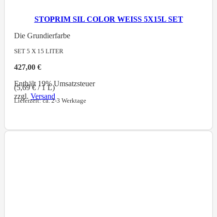
STOPRIM SIL COLOR WEISS 5X15L SET
Die Grundierfarbe
SET 5 X 15
LITER
427,00
€
Enthält 19% Umsatzsteuer
(
5,69
€
/ 1 L)
zzgl.
Versand
Lieferzeit: ca. 2-3 Werktage