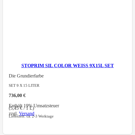
STOPRIM SIL COLOR WEISS 9X15L SET
Die Grundierfarbe
SET 9 X 15
LITER
736,00
€
Enthält 19% Umsatzsteuer
(
5,45
€
/ 1 L)
zzgl.
Versand
Lieferzeit: ca. 2-3 Werktage