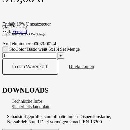
Enthält 19% Umsatzsteuer
(
3,54
€
/ 1 L)
zzgl.
Versand
Lieferzeit: ca. 2-3 Werktage
Artikelnummer:
00039-002-4
StoColor Basic weiß 6x15l Set Menge
In den Warenkorb
Direkt kaufen
DOWNLOADS
Technische Infos
Sicherheitsdatenblatt
Schadstoffgeprüfte, stumpfmatte Innen-Dispersionsfarbe,
Nassabrieb 3 und Deckvermögen 2 nach EN 13300