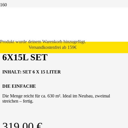
Start
Innenwandfarbe
StoColor Basic
StoColor Basic weiß 6x15l Set
Produkt
wurde deinem Warenkorb hinzugefügt.
STOCOLOR BASIC WEISS 6
Versandkostenfrei ab 159€
X15L SET
INHALT:
SET 6 X 15
LITER
DIE EINFACHE
Die Menge reicht für ca. 630 m². Ideal im Neubau, zweimal
streichen – fertig.
319,00
€