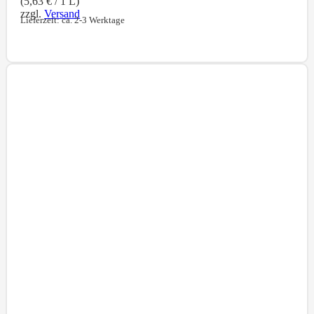
(
5,63
€
/ 1 L)
zzgl.
Versand
Lieferzeit: ca. 2-3 Werktage