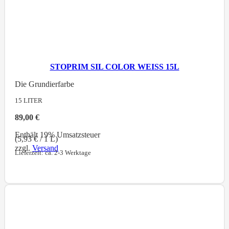
STOPRIM SIL COLOR WEISS 15L
Die Grundierfarbe
15
LITER
89,00
€
Enthält 19% Umsatzsteuer
(
5,93
€
/ 1 L)
zzgl.
Versand
Lieferzeit: ca. 2-3 Werktage