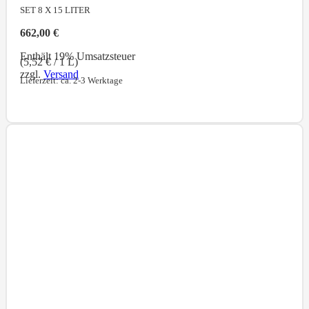
SET 8 X 15
LITER
662,00
€
Enthält 19% Umsatzsteuer
(
5,52
€
/ 1 L)
zzgl.
Versand
Lieferzeit: ca. 2-3 Werktage