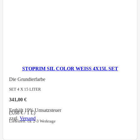
STOPRIM SIL COLOR WEISS 4X15L SET
Die Grundierfarbe
SET 4 X 15
LITER
341,00
€
Enthält 19% Umsatzsteuer
(
5,68
€
/ 1 L)
zzgl.
Versand
Lieferzeit: ca. 2-3 Werktage