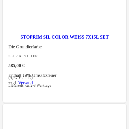
STOPRIM SIL COLOR WEISS 7X15L SET
Die Grundierfarbe
SET 7 X 15
LITER
585,00
€
Enthält 19% Umsatzsteuer
(
5,57
€
/ 1 L)
zzgl.
Versand
Lieferzeit: ca. 2-3 Werktage