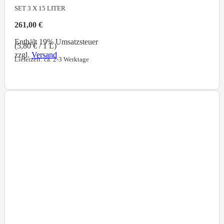
SET 3 X 15
LITER
261,00
€
Enthält 19% Umsatzsteuer
(
5,80
€
/ 1 L)
zzgl.
Versand
Lieferzeit: ca. 2-3 Werktage