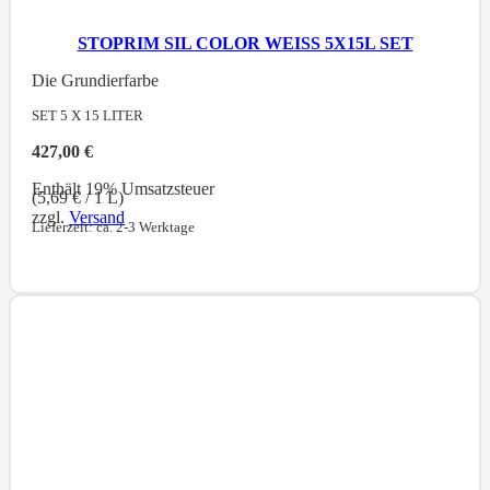
STOPRIM SIL COLOR WEISS 5X15L SET
Die Grundierfarbe
SET 5 X 15
LITER
427,00
€
Enthält 19% Umsatzsteuer
(
5,69
€
/ 1 L)
zzgl.
Versand
Lieferzeit: ca. 2-3 Werktage