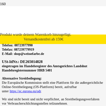
Impressum
Gesetzliche Anbieterkennung:
Schwarz GmbH
diese vertr. d. d. Geschäftsführer Christian Schwarz
Sägmühl, 4
Produkt
wurde deinem Warenkorb hinzugefügt.
94424 Arnstorf
Versandkostenfrei ab 159€
Deutschland
Telefon: 08723977990
Telefax: 087239779919
E-Mail:
shop@weissefarbe.de
USt-IdNr.: DE265014828
eingetragen im Handelsregister des Amtsgerichtes Landshut
Handelsregisternummer HRB 5401
Alternative Streitbeilegung:
Die Europäische Kommission stellt eine Plattform für die außergerichtliche
Online-Streitbeilegung (OS-Plattform) bereit, aufrufbar
unter
https://ec.europa.eu/odr
.
Wir sind nicht bereit und nicht verpflichtet, an Streitbeilegungsverfahren
vor Verbraucherschlichtungsstellen teilzunehmen.